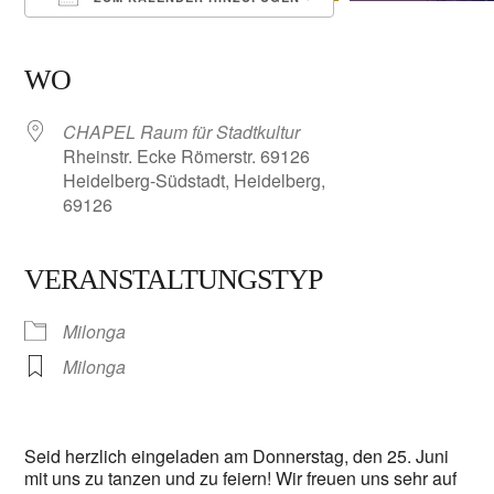
ICS herunterladen
Google Kalender
iCalendar
Office 365
Outlook Live
WO
CHAPEL Raum für Stadtkultur
Rheinstr. Ecke Römerstr. 69126
Heidelberg-Südstadt, Heidelberg,
69126
VERANSTALTUNGSTYP
Milonga
Milonga
Seid herzlich eingeladen am Donnerstag, den 25. Juni
mit uns zu tanzen und zu feiern! Wir freuen uns sehr auf