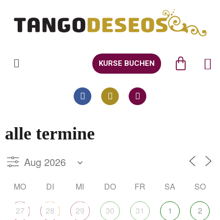
KURSE BUCHEN
alle termine
MO
DI
MI
DO
FR
SA
SO
27
28
29
30
31
1
2