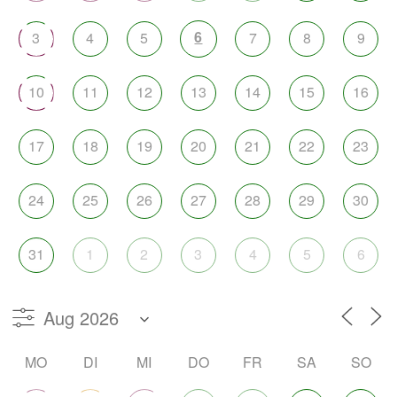
6
3
4
5
7
8
9
10
11
12
13
14
15
16
17
18
19
20
21
22
23
24
25
26
27
28
29
30
31
1
2
3
4
5
6
MO
DI
MI
DO
FR
SA
SO