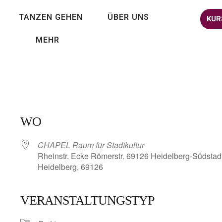
TANZEN GEHEN
ÜBER UNS
KUR
MEHR
WO
CHAPEL Raum für Stadtkultur
Rheinstr. Ecke Römerstr. 69126 Heidelberg-Südstadt
Heidelberg, 69126
VERANSTALTUNGSTYP
lender
iCalendar