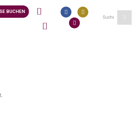
SE BUCHEN
,
Office 365
Outlook Live