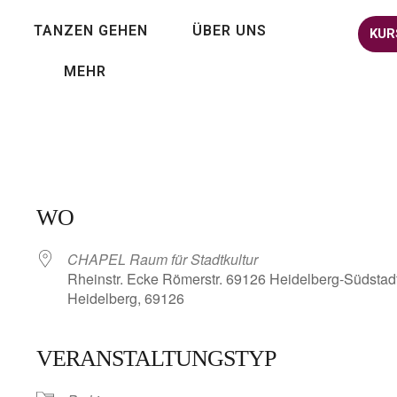
TANZEN GEHEN
ÜBER UNS
KUR
MEHR
WO
CHAPEL Raum für Stadtkultur
Rheinstr. Ecke Römerstr. 69126 Heidelberg-Südstadt
Heidelberg, 69126
VERANSTALTUNGSTYP
lender
iCalendar