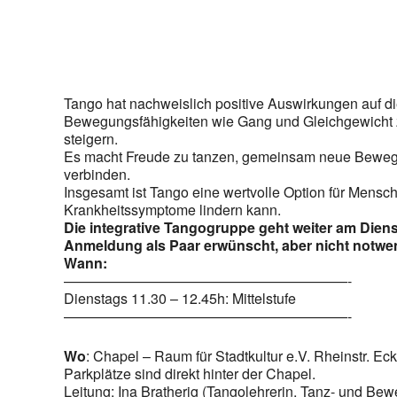
Tango hat nachweislich positive Auswirkungen auf 
Bewegungsfähigkeiten wie Gang und Gleichgewicht zu 
steigern.
Es macht Freude zu tanzen, gemeinsam neue Bewegun
verbinden.
Insgesamt ist Tango eine wertvolle Option für Mensc
Krankheitssymptome lindern kann.
Die integrative Tangogruppe geht weiter am Diens
Anmeldung als Paar erwünscht, aber nicht notwe
Wann:
————————————————————-
Dienstags 11.30 – 12.45h: Mittelstufe
————————————————————-
Wo
: Chapel – Raum für Stadtkultur e.V. Rheinstr. E
Parkplätze sind direkt hinter der Chapel.
Leitung: Ina Bratherig (Tangolehrerin, Tanz- und B