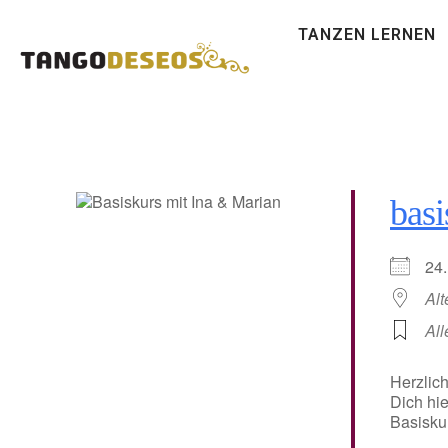
TANZEN LERNEN
basi
24
Alt
All
Herzlic
Dich hie
Basiskur