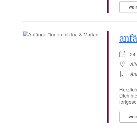
WEI
anfä
24
Alt
An
Herzlic
Dich hie
fortgesc
WEI