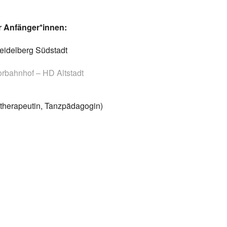
r Anfänger*innen:
Heidelberg Südstadt
torbahnhof – HD Altstadt
therapeutin, Tanzpädagogin)