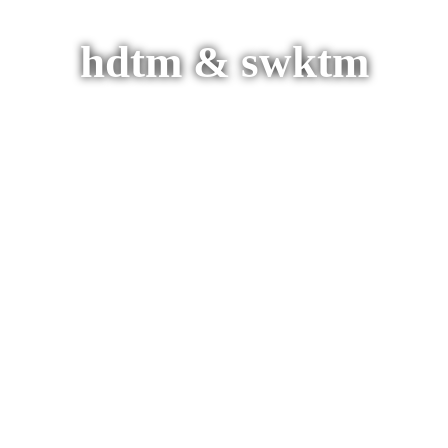
hdtm & swktm