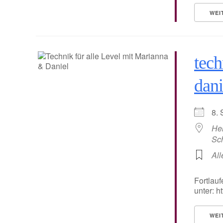
WEI
tech
dani
8.
He
Sc
All
Fortlauf
unter: 
WEI