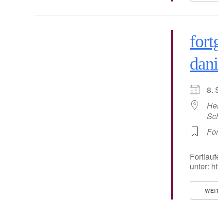
fort
dani
8.
He
Sc
For
Fortlauf
unter: 
WEI