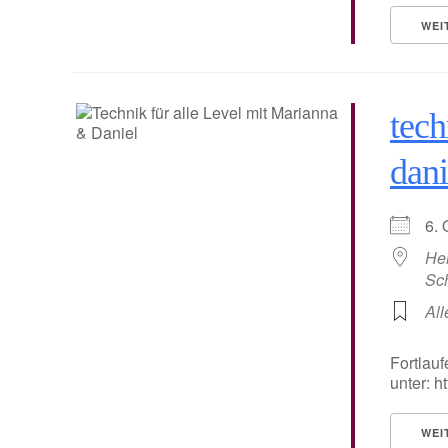
WEI
tech
dani
6.
He
Sc
All
Fortlauf
unter: 
WEI