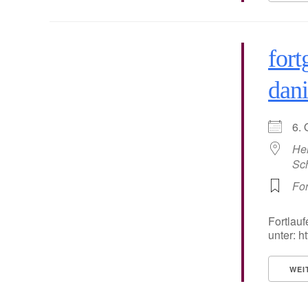
fort
dani
6.
He
Sc
For
Fortlauf
unter: 
WEI