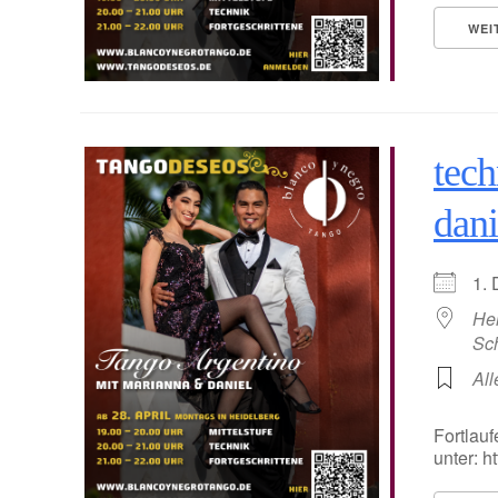
WEI
tech
dani
1.
He
Sc
All
Fortlauf
unter: 