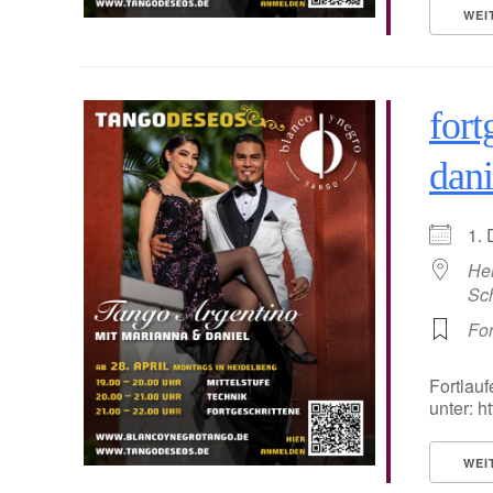
WEI
fort
dani
1.
He
Sc
For
Fortlauf
unter: 
WEI