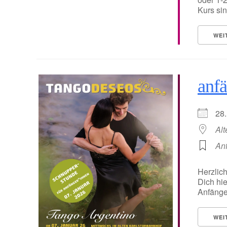
Kurs sin
WEI
anfä
28
Alt
An
Herzlic
Dich hie
Anfänger
WEI