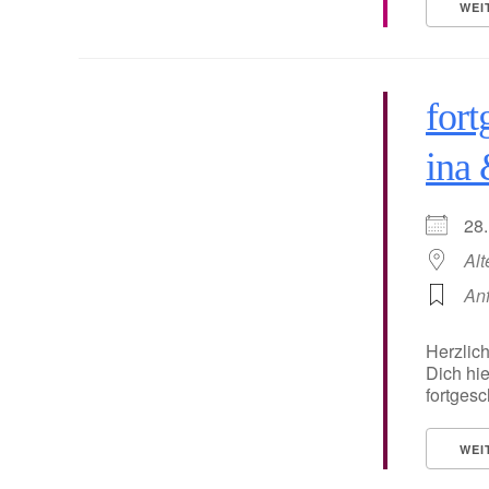
WEI
fort
ina
28
Alt
An
Herzlic
Dich hie
fortgesc
WEI