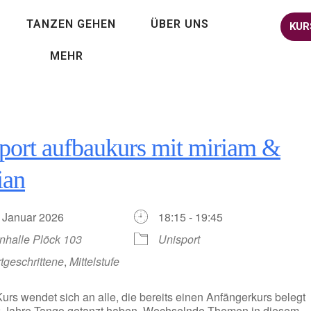
TANZEN GEHEN
ÜBER UNS
KUR
MEHR
port aufbaukurs mit miriam &
ian
. Januar 2026
18:15 - 19:45
nhalle Plöck 103
Unisport
tgeschrittene
,
Mittelstufe
urs wendet sich an alle, die bereits einen Anfängerkurs belegt
2 Jahre Tango getanzt haben. Wechselnde Themen in diesem