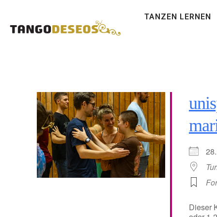
TANZEN LERNEN
unis
mar
28
Tur
For
Dieser K
oder 1-