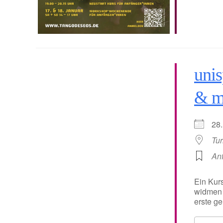
unis
& m
28
Tur
An
Ein Kurs
widmen 
erste ge