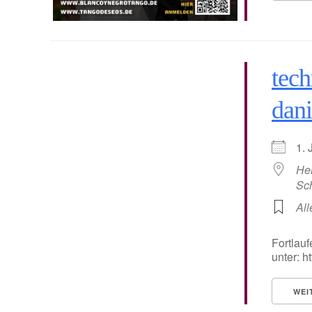
tech
dani
1.
He
Sc
All
Fortlauf
unter: 
WEI