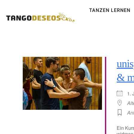
TANZEN LERNEN
unis
& m
1.
Alt
An
Ein Kurs
widmen 