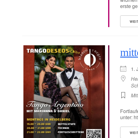
erste ge
WEI
mitt
1.
He
Sc
Mit
Fortlauf
unter: 
WEI