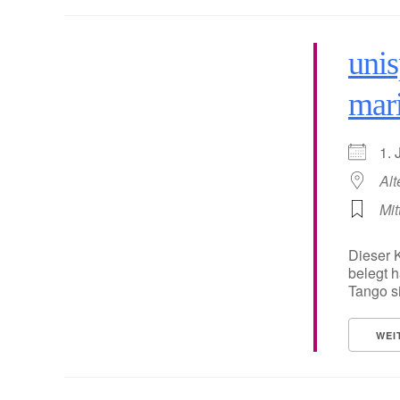
unis
mar
1.
Alt
Mit
Dieser K
belegt 
Tango si
WEI