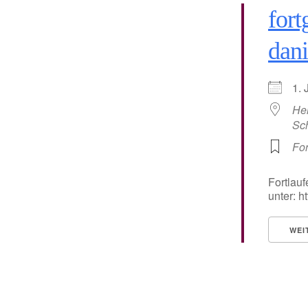
fort
dani
1.
He
Sc
For
Fortlauf
unter: 
WEI