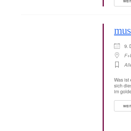
WEI
musi
9.
F+
All
Was ist 
sich di
im golde
WEI