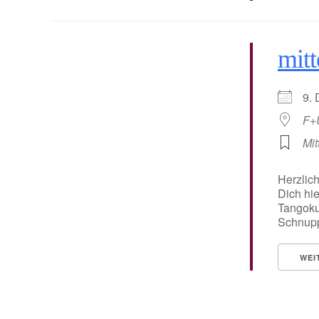
mitt
9.
F+
Mit
Herzlic
Dich hie
Tangoku
Schnuppe
WEI