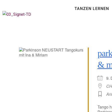
TANZEN LERNEN
park
& m
9.
CH
An
Tango h
Parkins