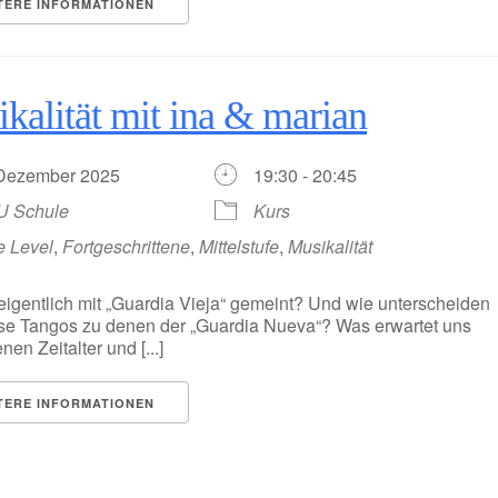
TERE INFORMATIONEN
kalität mit ina & marian
 Dezember 2025
19:30 - 20:45
U Schule
Kurs
e Level
,
Fortgeschrittene
,
Mittelstufe
,
Musikalität
eigentlich mit „Guardia Vieja“ gemeint? Und wie unterscheiden
ese Tangos zu denen der „Guardia Nueva“? Was erwartet uns
nen Zeitalter und [...]
TERE INFORMATIONEN