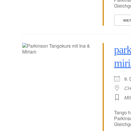
Gleichge
WEI
park
mir
9.
CH
Mit
Tango h
Parkins
Gleichge