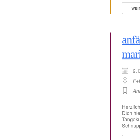
WEI
anfä
mar
9.
F+
An
Herzlic
Dich hie
Tangoku
Schnuppe