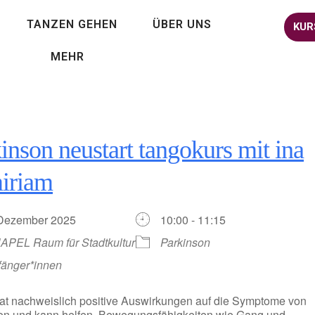
TANZEN GEHEN
ÜBER UNS
KUR
MEHR
inson neustart tangokurs mit ina
iriam
 Dezember 2025
10:00 - 11:15
APEL Raum für Stadtkultur
Parkinson
fänger*innen
at nachweislich positive Auswirkungen auf die Symptome von
on und kann helfen, Bewegungsfähigkeiten wie Gang und